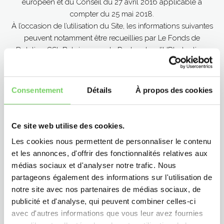
européen et du Conseil du 27 avril 2016 applicable à
compter du 25 mai 2018.
À l’occasion de l’utilisation du Site, les informations suivantes
peuvent notamment être recueillies par Le Fonds de
Dotation CSL Behring pour la Recherche : l’URL des liens
par l’intermédiaire desquels l’utilisateur a accédé au Site, le
fournisseur d’accès de l’utilisateur, l’adresse de protocole
Internet (IP) de l’utilisateur et la date de dernière connexion
Consentement
Détails
À propos des cookies
au Site. Le Site utilise également des cookies. Pour plus
d’informations, veuillez consulter la
Charte cookies
Ce site web utilise des cookies.
Conformément aux dispositions des articles 38 et suivants
Les cookies nous permettent de personnaliser le contenu
de la loi n° 78-17 du 6 janvier 1978 relative à l’informatique,
et les annonces, d'offrir des fonctionnalités relatives aux
aux fichiers et aux libertés modifiée, tout utilisateur dispose
médias sociaux et d'analyser notre trafic. Nous
d’un droit d’accès, de rectification et d’opposition au
partageons également des informations sur l'utilisation de
traitement de données personnelles le concernant. La
notre site avec nos partenaires de médias sociaux, de
demande doit être adressée auprès du Délégué à la
publicité et d'analyse, qui peuvent combiner celles-ci
protection des données :
Privacy@cslbehring.com
ou
avec d'autres informations que vous leur avez fournies
https://privacyinfo.csl.com/
ou par courrier : Carré Suffren