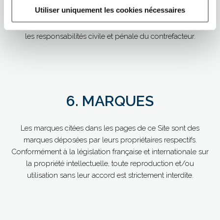
sans le consentement préalable et écrit du Fonds de
Utiliser uniquement les cookies nécessaires
Dotation CSL Behring pour la Recherche, est illicite et
susceptible de constituer un acte de contrefaçon engageant
les responsabilités civile et pénale du contrefacteur.
6. MARQUES
Les marques citées dans les pages de ce Site sont des
marques déposées par leurs propriétaires respectifs.
Conformément à la législation française et internationale sur
la propriété intellectuelle, toute reproduction et/ou
utilisation sans leur accord est strictement interdite.