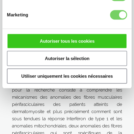
Alain MEYER
Marketing
CHRU, Strasbourg :
«
Characterization of the
mechanisms underlying perifascicular muscle fiber
abnormalities in patients with dermatomyositis
».
Bourse en Immunologie
Autoriser tous les cookies
Alain Meyer est rhumatologue, MCUPH en
physiologie, responsable de la prise en charge des
Autoriser la sélection
patients atteints de myopathie inflammatoire au sein
du Centre de Références des Maladies Auto-immunes
Rares de Strasbourg.
Utiliser uniquement les cookies nécessaires
Le projet retenu par le Fonds de dotation CSL Behring
pour la recherche consiste à comprendre les
mécanismes des anomalies des fibres musculaires
périfasciculaires des patients atteints de
dermatomyosite et plus précisément comment sont
sous tendues la réponse Interféron de type 1 et les
anomalies mitochondriales, deux anomalies des fibres
périfasciculaires qui sont spécifiques de la