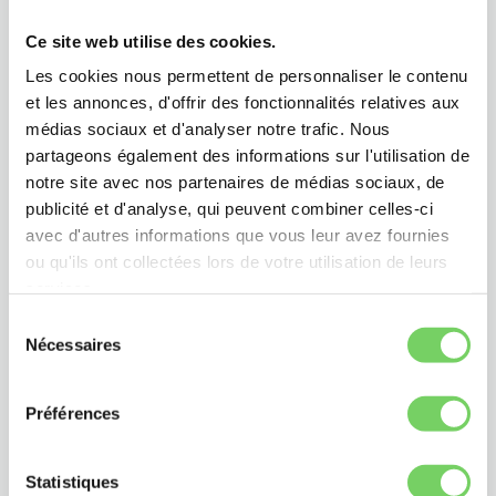
Ce site web utilise des cookies.
Les cookies nous permettent de personnaliser le contenu
et les annonces, d'offrir des fonctionnalités relatives aux
médias sociaux et d'analyser notre trafic. Nous
partageons également des informations sur l'utilisation de
notre site avec nos partenaires de médias sociaux, de
publicité et d'analyse, qui peuvent combiner celles-ci
avec d'autres informations que vous leur avez fournies
ou qu'ils ont collectées lors de votre utilisation de leurs
services.
Vous pouvez choisir les cookies que vous souhaitez
Sélection
conserver en cochant/décochant les cases ci-dessous.
Nécessaires
du
Vous pourrez ensuite modifier ce choix à tout moment,
consentement
en accédant à ce module depuis le bas de la page, en
Préférences
cliquant sur « Gérer les cookies »
Statistiques