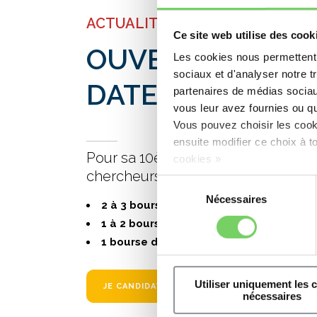
ACTUALITÉS
Ce site web utilise des cook
OUVERTURE DU 1
Les cookies nous permettent d
sociaux et d'analyser notre t
DATE LIMITE DE
partenaires de médias sociaux
vous leur avez fournies ou qu'
Vous pouvez choisir les coo
ensuite modifier ce choix à 
Pour sa 10ème année d'existence, 
cookies »
chercheurs en proposant les axes 
Sélection
Nécessaires
du
2 à 3 bourses de recherche en Immunol
consentement
1 à 2 bourse(s) de recherche en Hémos
1 bourse de mobilité en Immunologie 
Utiliser uniquement les 
JE CANDIDATE
nécessaires