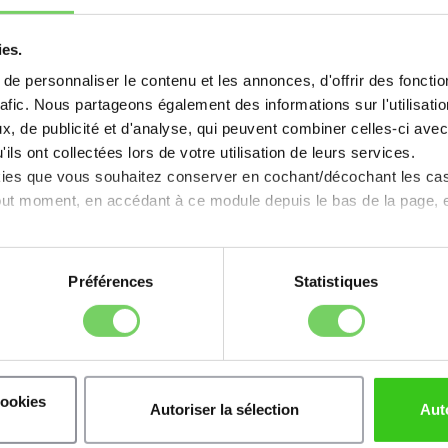
ies.
0ÈME APPEL À PROJETS
e personnaliser le contenu et les annonces, d'offrir des fonctio
rafic. Nous partageons également des informations sur l'utilisati
 CANDIDATURE LE 27 FÉ
, de publicité et d'analyse, qui peuvent combiner celles-ci avec
ils ont collectées lors de votre utilisation de leurs services.
kies que vous souhaitez conserver en cochant/décochant les ca
tout moment, en accédant à ce module depuis le bas de la page, e
le Fonds de Dotation CSL Behring réaffirme so
de recherche suivants :
Préférences
Statistiques
ogie
de 20 000 euros
tase
de 20 000 euros
ou Hémostase
de 25 000 euros
cookies
Autoriser la sélection
Aut