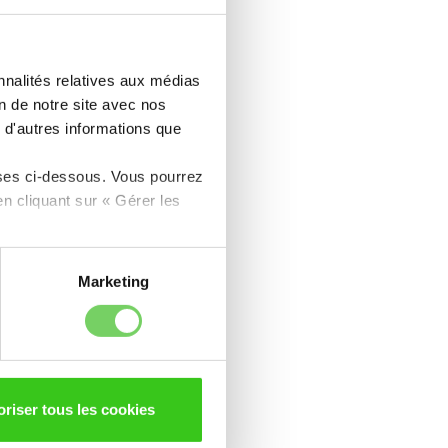
 :
nnalités relatives aux médias
on de notre site avec nos
VRIER 2026
 d'autres informations que
ses ci-dessous. Vous pourrez
n cliquant sur « Gérer les
n engagement auprès des
Marketing
oriser tous les cookies