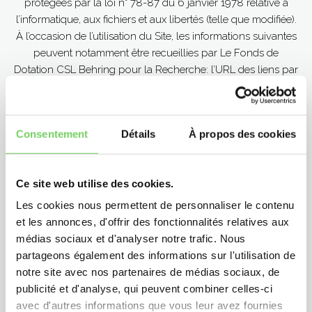
protégées par la loi n° 78-87 du 6 janvier 1978 relative à
l’informatique, aux fichiers et aux libertés (telle que modifiée).
À l’occasion de l’utilisation du Site, les informations suivantes
peuvent notamment être recueillies par Le Fonds de
Dotation CSL Behring pour la Recherche: l’URL des liens par
l’intermédiaire desquels l’utilisateur a accédé au Site, le
fournisseur d’accès de l’utilisateur, l’adresse de protocole
Internet (IP) de l’utilisateur et la date de dernière connexion
Consentement
Détails
À propos des cookies
au Site. Le Site utilise également des cookies. Pour plus
d’informations, veuillez consulter la Charte cookies [lien
hypertexte vers la charte cookies]
Ce site web utilise des cookies.
Conformément aux dispositions des articles 38 et suivants
Les cookies nous permettent de personnaliser le contenu
de la loi n° 78-17 du 6 janvier 1978 relative à l’informatique,
et les annonces, d'offrir des fonctionnalités relatives aux
aux fichiers et aux libertés modifiée, tout utilisateur dispose
médias sociaux et d'analyser notre trafic. Nous
d’un droit d’accès, de rectification et d’opposition au
partageons également des informations sur l'utilisation de
traitement de données personnelles le concernant. La
notre site avec nos partenaires de médias sociaux, de
demande doit être adressée à l’attention du Référent CNIL du
publicité et d'analyse, qui peuvent combiner celles-ci
Fonds de Dotation CSL Behring pour la Recherche par
avec d'autres informations que vous leur avez fournies