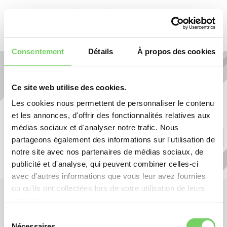
Consentement
Détails
À propos des cookies
Ce site web utilise des cookies.
Les cookies nous permettent de personnaliser le contenu
LAUREAT03
et les annonces, d'offrir des fonctionnalités relatives aux
médias sociaux et d'analyser notre trafic. Nous
partageons également des informations sur l'utilisation de
notre site avec nos partenaires de médias sociaux, de
publicité et d'analyse, qui peuvent combiner celles-ci
avec d'autres informations que vous leur avez fournies
ou qu'ils ont collectées lors de votre utilisation de leurs
services.
Vous pouvez choisir les cookies que vous souhaitez
Sélection
conserver en cochant/décochant les cases ci-dessous.
Nécessaires